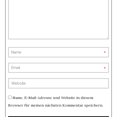
requ
requ
(not
publis
Name, E-Mail-Adresse und Website in diesem
Browser für meinen nächsten Kommentar speichern.